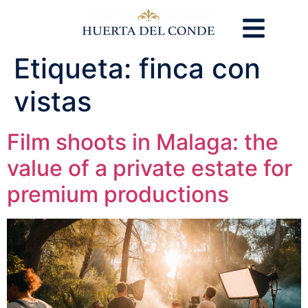
Etiqueta:
finca con
vistas
Film shoots in Malaga: the
value of a private estate for
premium productions